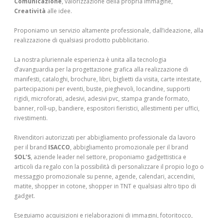
Comunicazione
, valorizzazione della propria immagine,
Creatività
alle idee.
Proponiamo un servizio altamente professionale, dall’ideazione, alla
realizzazione di qualsiasi prodotto pubblicitario.
La nostra pluriennale esperienza è unita alla tecnologia
d’avanguardia per la progettazione grafica alla realizzazione di
manifesti, cataloghi, brochure, libri, biglietti da visita, carte intestate,
partecipazioni per eventi, buste, pieghevoli, locandine, supporti
rigidi, microforati, adesivi, adesivi pvc, stampa grande formato,
banner, roll-up, bandiere, espositori fieristici, allestimenti per uffici,
rivestimenti.
Rivenditori autorizzati per abbigliamento professionale da lavoro
per il brand
ISACCO
, abbigliamento promozionale per il brand
SOL’S
, aziende leader nel settore, proponiamo gadgettistica e
articoli da regalo con la possibilità di personalizzare il propio logo o
messaggio promozionale su penne, agende, calendari, accendini,
matite, shopper in cotone, shopper in TNT e qualsiasi altro tipo di
gadget.
Eseguiamo acquisizioni e rielaborazioni di immagini, fotoritocco,