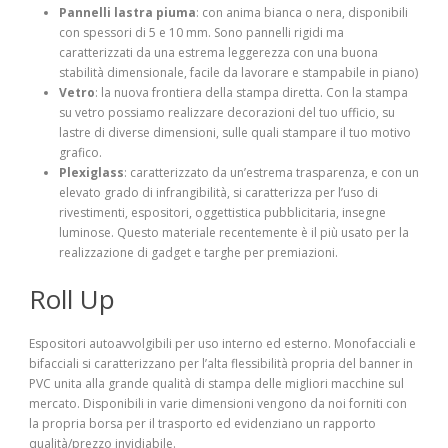
Pannelli lastra piuma
: con anima bianca o nera, disponibili
con spessori di 5 e 10 mm. Sono pannelli rigidi ma
caratterizzati da una estrema leggerezza con una buona
stabilità dimensionale, facile da lavorare e stampabile in piano)
Vetro
: la nuova frontiera della stampa diretta. Con la stampa
su vetro possiamo realizzare decorazioni del tuo ufficio, su
lastre di diverse dimensioni, sulle quali stampare il tuo motivo
grafico.
Plexiglass
: caratterizzato da un’estrema trasparenza, e con un
elevato grado di infrangibilità, si caratterizza per l’uso di
rivestimenti, espositori, oggettistica pubblicitaria, insegne
luminose. Questo materiale recentemente è il più usato per la
realizzazione di gadget e targhe per premiazioni.
Roll Up
Espositori autoavvolgibili per uso interno ed esterno. Monofacciali e
bifacciali si caratterizzano per l’alta flessibilità propria del banner in
PVC unita alla grande qualità di stampa delle migliori macchine sul
mercato. Disponibili in varie dimensioni vengono da noi forniti con
la propria borsa per il trasporto ed evidenziano un rapporto
qualità/prezzo invidiabile.